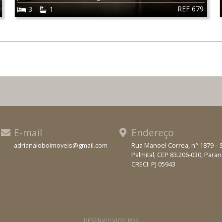
REF 679
3
1
E-mail
Endereço
adrianaloboimoveis@gmail.com
Rua Manoel Correa, n° 1879 – 
Palmital, CEP 83.206-030, Para
WhatsApp
CRECI: PJ 05943
DESENVOLVIDO POR