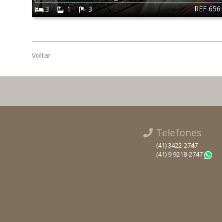
REF 656
3
1
3
Voltar
Telefones
(41) 3422-2747
(41) 9 9218-2747