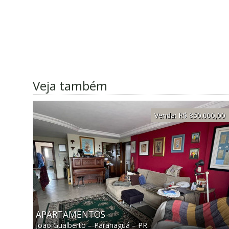
Veja também
Venda:
R$ 850.000,00
APARTAMENTOS
João Gualberto
–
Paranaguá
–
PR