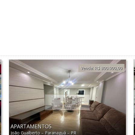
Venda:
R$ 800.000,00
APARTAMENTOS
João Gualberto
–
Paranaguá
–
PR