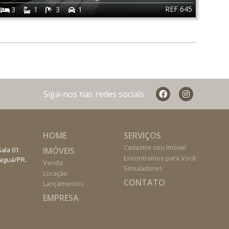
REF 645
3
1
3
1
Siga-nos nas redes sociais
HOME
SERVIÇOS
Cadastre seu Imóvel
IMÓVEIS
Sala 01
Encontramos para Você
naguá/PR.
Venda
Simuladores
Locação
CONTATO
Lançamentos
EMPRESA