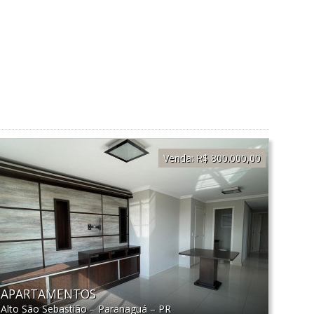
Venda:
R$ 800.000,00
APARTAMENTOS
Alto São Sebastião
–
Paranaguá
–
PR