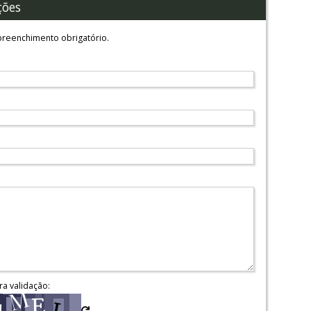
ções
reenchimento obrigatório.
ra validação: