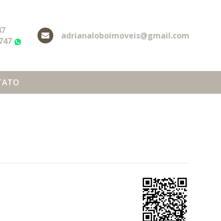
47
adrianaloboimoveis@gmail.com
2747
WhatsApp
TATO