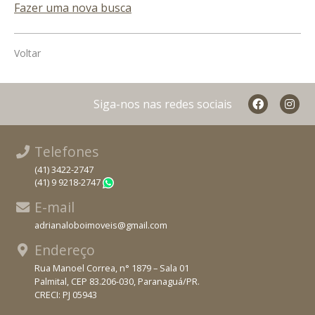
Fazer uma nova busca
Voltar
Siga-nos nas redes sociais
Telefones
(41) 3422-2747
(41) 9 9218-2747
WhatsApp
E-mail
adrianaloboimoveis@gmail.com
Endereço
Rua Manoel Correa, n° 1879 – Sala 01
Palmital, CEP 83.206-030, Paranaguá/PR.
CRECI: PJ 05943