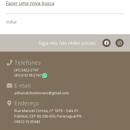
Fazer uma nova busca
Voltar
Siga-nos nas redes sociais
Telefones
(41) 3422-2747
(41) 9 9218-2747
WhatsApp
E-mail
adrianaloboimoveis@gmail.com
Endereço
Rua Manoel Correa, n° 1879 – Sala 01
Palmital, CEP 83.206-030, Paranaguá/PR.
CRECI: PJ 05943