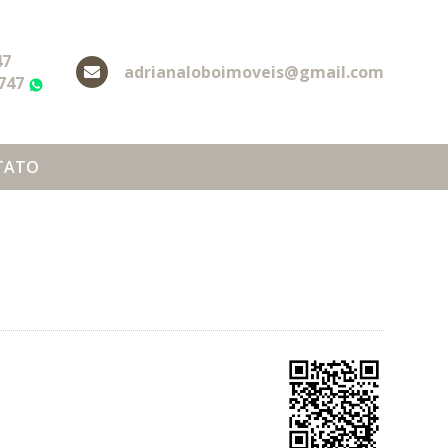
47
adrianaloboimoveis@gmail.com
2747
WhatsApp
TATO