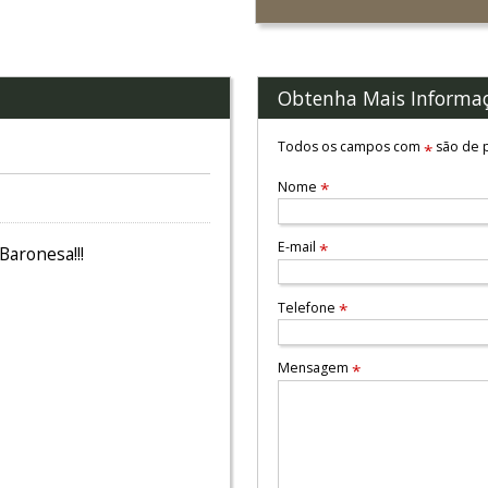
Obtenha Mais Informa
Todos os campos com
são de p
*
Nome
*
E-mail
*
Baronesa!!!
Telefone
*
Mensagem
*