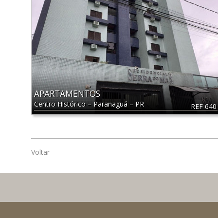
APARTAMENTOS
Centro Histórico
–
Paranaguá
–
PR
REF 640
Voltar