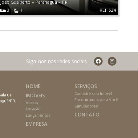
João Gualberto
–
Paranaguá
–
PR
REF 624
3
1
Siga-nos nas redes sociais
HOME
SERVIÇOS
Cadastre seu Imóvel
IMÓVEIS
Sala 01
Encontramos para Você
naguá/PR.
Venda
Simuladores
Locação
CONTATO
Lançamentos
EMPRESA