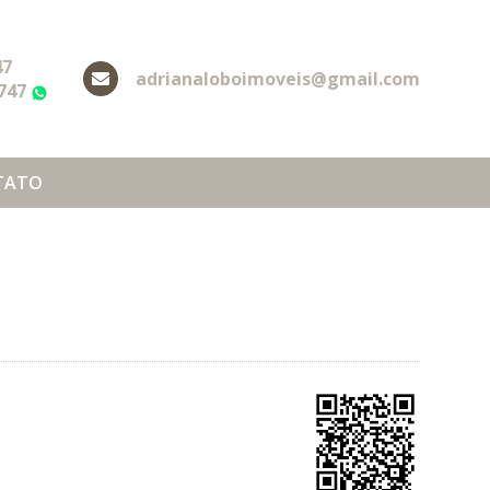
47
adrianaloboimoveis@gmail.com
2747
WhatsApp
TATO