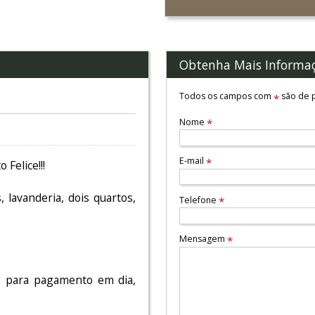
Obtenha Mais Informa
Todos os campos com
são de p
*
Nome
*
E-mail
*
Felice!!!
 lavanderia, dois quartos,
Telefone
*
Mensagem
*
o para pagamento em dia,