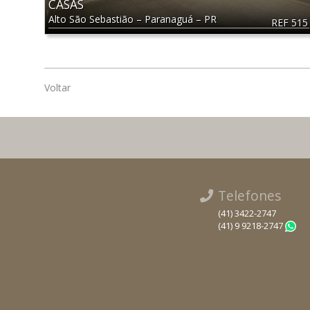
CASAS
Alto São Sebastião
–
Paranaguá
–
PR
REF 515
Voltar
Telefones
(41) 3422-2747
(41) 9 9218-2747