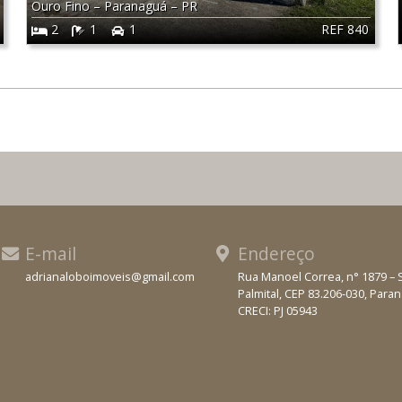
Ouro Fino
–
Paranaguá
–
PR
REF 840
2
1
1
E-mail
Endereço
adrianaloboimoveis@gmail.com
Rua Manoel Correa, n° 1879 – 
Palmital, CEP 83.206-030, Para
WhatsApp
CRECI: PJ 05943