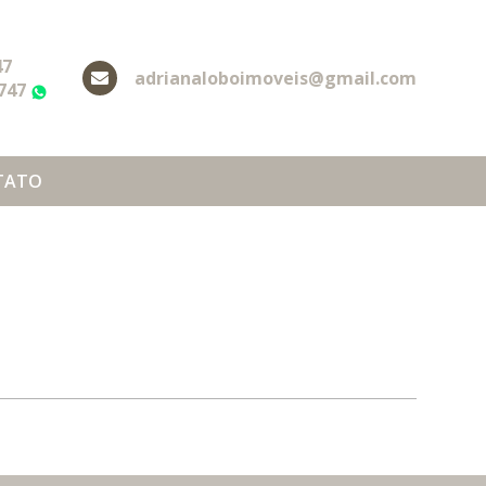
47
adrianaloboimoveis@gmail.com
2747
WhatsApp
TATO