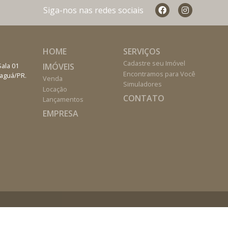
Siga-nos nas redes sociais
HOME
SERVIÇOS
Cadastre seu Imóvel
IMÓVEIS
Sala 01
Encontramos para Você
naguá/PR.
Venda
Simuladores
Locação
CONTATO
Lançamentos
EMPRESA