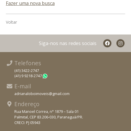
Fazer uma nova busca
Voltar
Siga-nos nas redes sociais
Telefones
(41) 3422-2747
(41) 9 9218-2747
WhatsApp
E-mail
adrianaloboimoveis@gmail.com
Endereço
Rua Manoel Correa, n° 1879 – Sala 01
Palmital, CEP 83.206-030, Paranaguá/PR.
CRECI: PJ 05943