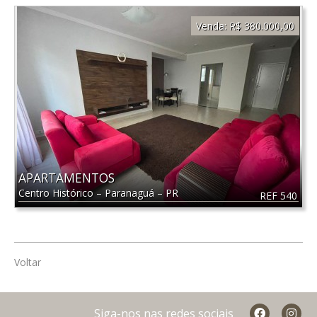
Venda:
R$ 380.000,00
APARTAMENTOS
Centro Histórico
–
Paranaguá
–
PR
REF 540
Voltar
Siga-nos nas redes sociais