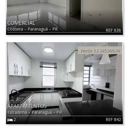
COMERCIAL
Costeira
–
Paranaguá
–
PR
REF 636
Venda:
R$ 395.000,00
APARTAMENTOS
Estradinha
–
Paranaguá
–
PR
REF 842
2