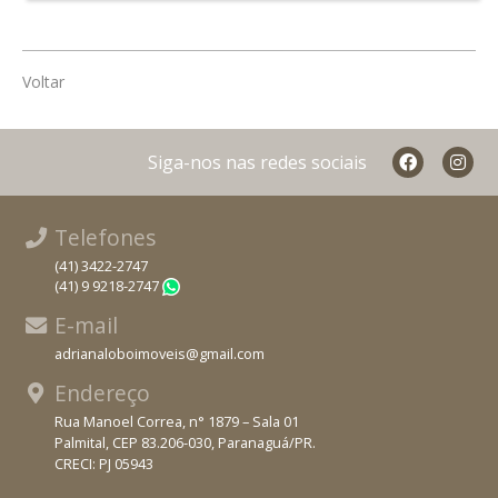
Voltar
Siga-nos nas redes sociais
Telefones
(41) 3422-2747
(41) 9 9218-2747
WhatsApp
E-mail
adrianaloboimoveis@gmail.com
Endereço
Rua Manoel Correa, n° 1879 – Sala 01
Palmital, CEP 83.206-030, Paranaguá/PR.
CRECI: PJ 05943