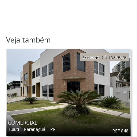
Veja também
Locação:
R$ 10.000,00
COMERCIAL
Tuiuti
–
Paranaguá
–
PR
REF 848