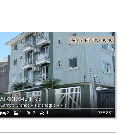
Venda:
R$ 380.000,00
APARTAMENTOS
Campo Grande
–
Paranaguá
–
PR
REF 831
2
1
2
1