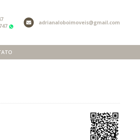
47
adrianaloboimoveis@gmail.com
2747
WhatsApp
TATO