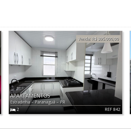
Venda:
R$ 395.000,00
APARTAMENTOS
Estradinha
–
Paranaguá
–
PR
REF 842
2