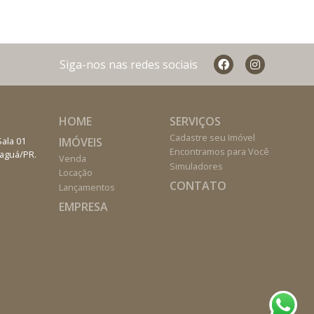
Siga-nos nas redes sociais
HOME
SERVIÇOS
Cadastre seu Imóvel
IMÓVEIS
Sala 01
Encontramos para Você
naguá/PR.
Venda
Simuladores
Locação
CONTATO
Lançamentos
EMPRESA