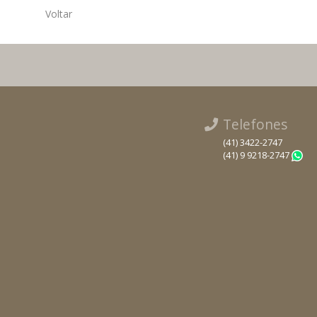
Voltar
Telefones
(41) 3422-2747
(41) 9 9218-2747