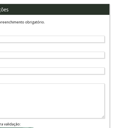
ções
reenchimento obrigatório.
ra validação: