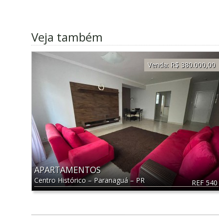
Veja também
Venda:
R$ 380.000,00
APARTAMENTOS
Centro Histórico
–
Paranaguá
–
PR
REF 540