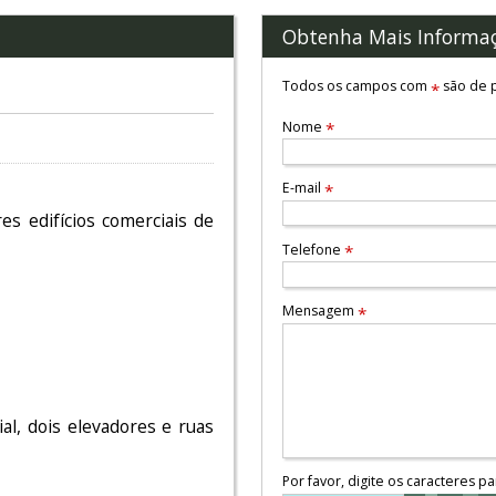
Obtenha Mais Informa
Todos os campos com
são de p
*
Nome
*
E-mail
*
s edifícios comerciais de
Telefone
*
Mensagem
*
al, dois elevadores e ruas
Por favor, digite os caracteres pa