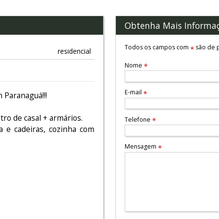
Obtenha Mais Informa
Todos os campos com
são de p
*
residencial
Nome
*
E-mail
*
 Paranaguá!!!
ro de casal + armários.
Telefone
*
a e cadeiras, cozinha com
Mensagem
*