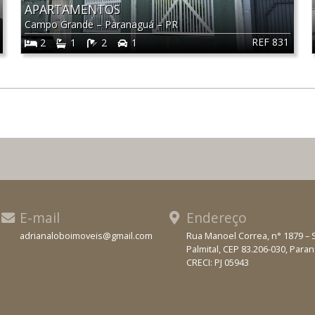
APARTAMENTOS
Campo Grande
–
Paranaguá
–
PR
REF 831
2
1
2
1
E-mail
Endereço
adrianaloboimoveis@gmail.com
Rua Manoel Correa, n° 1879 – 
Palmital, CEP 83.206-030, Para
WhatsApp
CRECI: PJ 05943