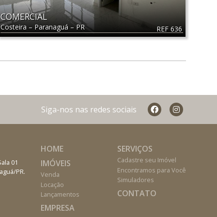
COMERCIAL
Costeira
–
Paranaguá
–
PR
REF 636
Siga-nos nas redes sociais
HOME
SERVIÇOS
Cadastre seu Imóvel
IMÓVEIS
Sala 01
Encontramos para Você
naguá/PR.
Venda
Simuladores
Locação
CONTATO
Lançamentos
EMPRESA