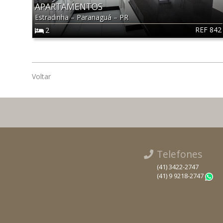
APARTAMENTOS
Estradinha
–
Paranaguá
–
PR
REF 842
2
Voltar
Telefones
(41) 3422-2747
(41) 9 9218-2747