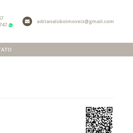
47
adrianaloboimoveis@gmail.com
2747
WhatsApp
TATO