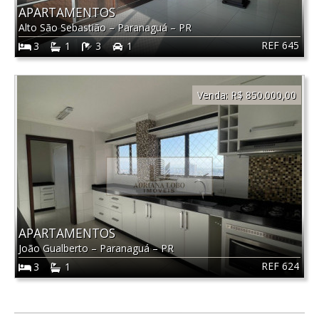
APARTAMENTOS
Alto São Sebastião
–
Paranaguá
–
PR
REF 645
3
1
3
1
Venda:
R$ 850.000,00
APARTAMENTOS
João Gualberto
–
Paranaguá
–
PR
REF 624
3
1