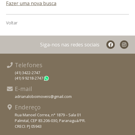
Fazer uma nova busca
Voltar
Siga-nos nas redes sociais
Telefones
(41) 3422-2747
(41) 9 9218-2747
WhatsApp
E-mail
adrianaloboimoveis@gmail.com
Endereço
Rua Manoel Correa, n° 1879 – Sala 01
Palmital, CEP 83.206-030, Paranaguá/PR.
CRECI: PJ 05943