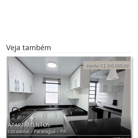
Veja também
Venda:
R$ 395.000,00
APARTAMENTOS
Estradinha
–
Paranaguá
–
PR