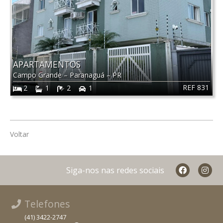
APARTAMENTOS
Campo Grande
–
Paranaguá
–
PR
REF 831
2
1
2
1
Voltar
Siga-nos nas redes sociais
Telefones
(41) 3422-2747