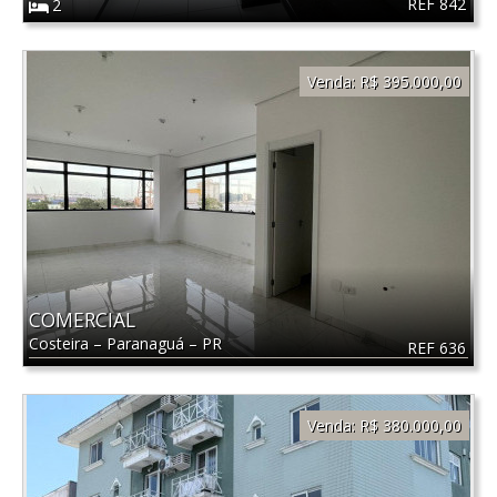
REF 842
2
Venda:
R$ 395.000,00
COMERCIAL
Costeira
–
Paranaguá
–
PR
REF 636
Venda:
R$ 380.000,00